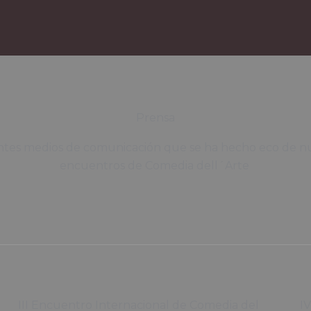
Prensa
ntes medios de comunicación que se ha hecho eco de n
encuentros de Comedia dell´Arte
III Encuentro Internacional de Comedia del
I