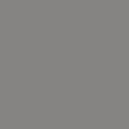
 el
y la
ue