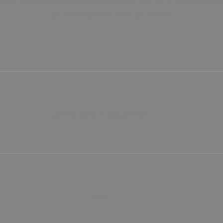
a de carteles diseñados para cada uno de nuestros enc
de Comedia del Arte de Sevilla
¿Cómo será el siguiente?
2024