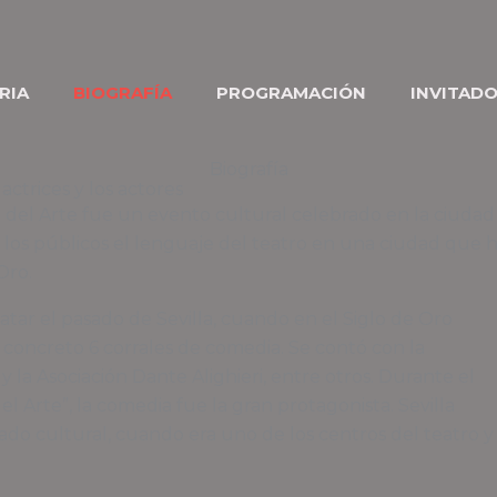
RIA
BIOGRAFÍA
PROGRAMACIÓN
INVITAD
Biografía
actrices y los actores
del Arte fue un evento cultural celebrado en la ciudad
s los públicos el lenguaje del teatro en una ciudad que 
Oro.
ar el pasado de Sevilla, cuando en el Siglo de Oro
 concreto 6 corrales de comedia. Se contó con la
y la Asociación Dante Alighieri, entre otros. Durante el
 Arte”, la comedia fue la gran protagonista. Sevilla
do cultural, cuando era uno de los centros del teatro y 