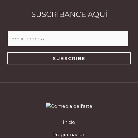
SUSCRIBANCE AQUÍ
E
m
a
i
SUBSCRIBE
l
*
Inicio
Programación