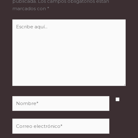
publicada.
Los campos obligatorios están
marcados con
*
Escribe
aquí...
Nombre*
Correo
electrónico*